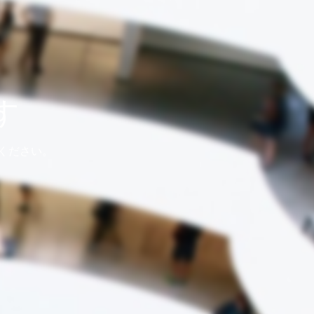
す
ください。